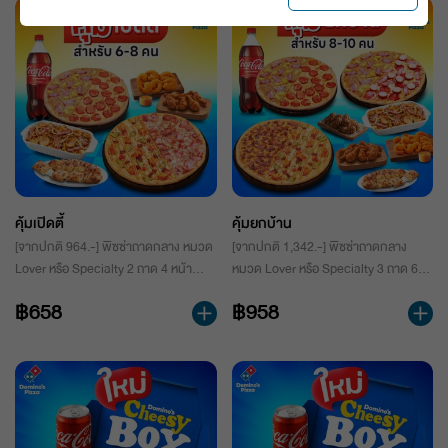
คุ้มเปิดตี้
คุ้มยกบ้าน
[จากปกติ 964.-] พิซซ่าถาดกลาง หมวด
[จากปกติ 1,342.-] พิซซ่าถาดกลาง
Lover หรือ Specialty 2 ถาด 4 หน้า
หมวด Lover หรือ Specialty 3 ถาด 6
เสิร์ฟพร้อมพาสต้า 1 กล่อง (เลือกเมนูได้)
หน้า เสิร์ฟพร้อมพาสต้า 1 กล่อง (เลือก
฿658
฿958
ปีกไก่ออริจินัล 6 ชิ้น กุ้งทอดซอสศรีราชา
เมนูได้) ปีกไก่ออริจินัล 10 ชิ้น กุ้งทอด
มาโย 6ชิ้น และ Cheese Cube พร้อม
ซอสศรีราชามาโย 10ชิ้น, Cheese Cube
เครื่องดื่มน้ำอัดลม 1 ขวด
และ Cinna Bites พร้อมเครื่องดื่มน้ำ
อัดลมขนาด