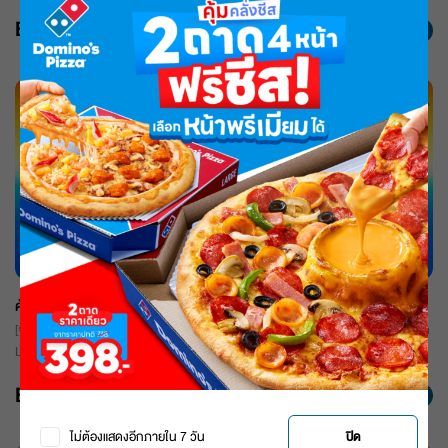
ตามใจ พร้อมเลือกแป้งพิซซ่าได้แบบสุด
แป้งพิซซ่าได้แบบสุดฟิน ชีสเยิ้มเต็มคำ อิ่ม
฿538
฿538
ฟิน ชีสเยิ้มเต็มคำ อิ่มฟินได้ในราคาเดียว
ฟินได้ในราคาเดียว 538.-
538.-
คุ้มดูโอ้
คุ้มยกแก๊ง
[จากปกติ 507.-] พิซซ่าถาดกลาง หมวด
[จากปกติ 706.-] พิซซ่าถาดกลาง หมวด
Lover หรือ Specialty 1 ถาด 2 หน้า
Lover หรือ Specialty 2 ถาด 4 หน้า
เสิร์ฟพร้อมปีกไก่ออริจินัล 4 ชิ้น และพาส
เสิร์ฟพร้อมชิกเก้นไบท์ S และพาสต้า 1
฿358
฿458
ต้า 1 กล่อง (สามารถเลือกเมนูได้)พร้อม
กล่อง (สามารถเลือกเมนูได้) พร้อมเครื่อง
เครื่องดื่มน้ำอัดลม 1 ขวด
ดื่มน้ำอัดลม 1 ขวด
ไม่ต้องแสดงอีกภายใน 7 วัน
ปิด