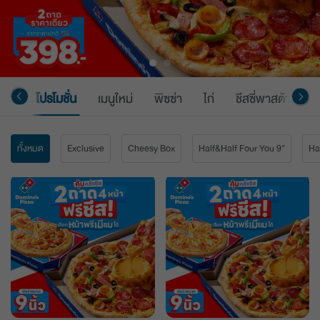
โปรโมชั่น
เมนูใหม่
พิซซ่า
ไก่
ชีสซี่พาสต้า
ช
ทั้งหมด
Exclusive
Cheesy Box
Half&Half Four You 9"
Ha