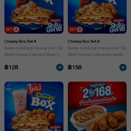
Cheesy Box Set A
Cheesy Box Set B
อิ่มครบ จบในบ็อกซ์! Cheesy Fold 1 ชิ้น
อิ่มครบ จบในบ็อกซ์! Cheesy Fold 1 ชิ้น
เสิร์ฟคู่ Cheese Cube และน้ำอัดลม 325
เสิร์ฟคู่ Cheese Cube และสามารถเลือก
ml. 1 กระป๋อง ตอบโจทย์มื้อเบาๆ ใน
ของทานเล่นได้ 1 อย่าง พร้อมน้ำอัดลม
฿128
฿158
กล่องเดียว
325 ml. 1 กระป๋อง