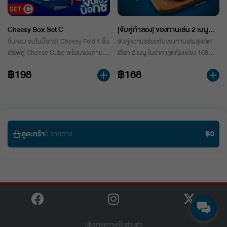
Cheesy Box Set C
[จับคู่ท้าลอง] ของทานเล่น 2 เมนู
เพียง 168.-
อิ่มครบ จบในบ็อกซ์! Cheesy Fold 1 ชิ้น
จับคู่ความอร่อยกับของทานเล่นสุดฮิต!
เสิร์ฟคู่ Cheese Cube พร้อมของทาน
เลือก 2 เมนู ในราคาสุดคุ้มเพียง 168
เล่น 2 อย่าง และเครื่องดื่ม เลือกได้ระหว่าง
บาท เท่านั้น
฿198
฿168
น้ำอัดลม 325 ml. หรือ Soda Pop ครบ
จบในกล่องเดียว
ดูตะกร้า
0
รายการ
฿
0
นโยบายความเป็นส่วนตัว